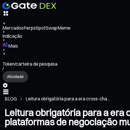
Mercados
Perps
Spot
Swap
Meme
Indicação
Mais
Token/carteira de pesquisa
/
Atividade
BLOG
Leitura obrigatória para a era cross-cha...
Leitura obrigatória para a er
plataformas de negociação mu