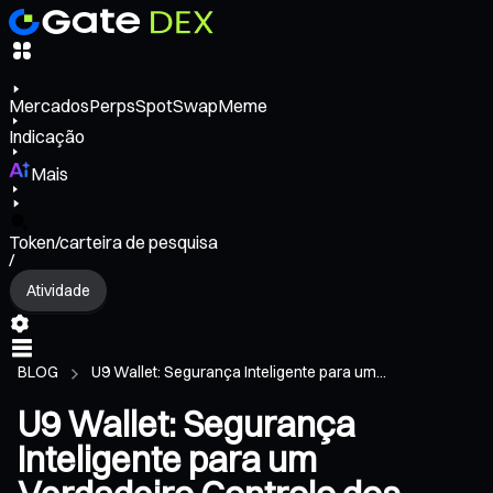
Mercados
Perps
Spot
Swap
Meme
Indicação
Mais
Token/carteira de pesquisa
/
Atividade
BLOG
U9 Wallet: Segurança Inteligente para um...
U9 Wallet: Segurança
Inteligente para um