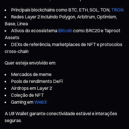
Principais blockchains como BTC, ETH, SOL, TON,
TRON
Redes Layer 2 incluindo Polygon, Arbitrum, Optimism,
Base, Linea
Ativos do ecossistema
Bitcoin
como BRC20 e Taproot
Assets
DEXs de referência, marketplaces de NFT e protocolos
cross-chain
Quer esteja envolvido em:
Mercados de meme
Pools de rendimento DeFi
Airdrops em Layer 2
Coleção de NFT
Gaming em
Web3
A U9 Wallet garante conectividade estável e interações
seguras.