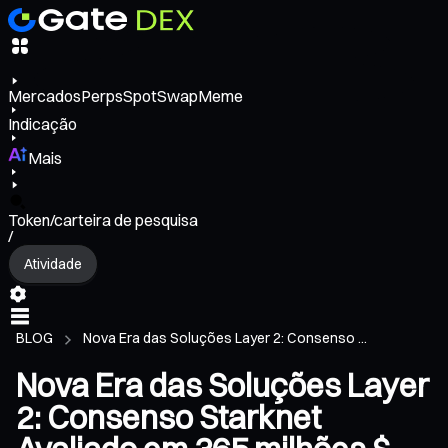
Mercados
Perps
Spot
Swap
Meme
Indicação
Mais
Token/carteira de pesquisa
/
Atividade
BLOG
Nova Era das Soluções Layer 2: Consenso ...
Nova Era das Soluções Layer
2: Consenso Starknet