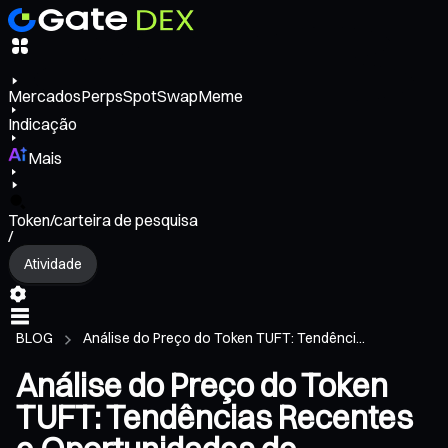
Mercados
Perps
Spot
Swap
Meme
Indicação
Mais
Token/carteira de pesquisa
/
Atividade
BLOG
Análise do Preço do Token TUFT: Tendênci...
Análise do Preço do Token
TUFT: Tendências Recentes