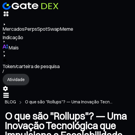
Mercados
Perps
Spot
Swap
Meme
Indicação
Mais
Token/carteira de pesquisa
/
Atividade
BLOG
O que são "Rollups"? — Uma Inovação Tecn...
O que são "Rollups"? — Uma
Inovação Tecnológica que