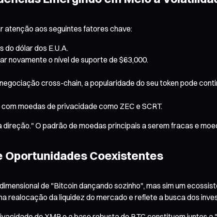
r atenção aos seguintes fatores chave:
 do dólar dos E.U.A.
tar novamente o nível de suporte de $63,000.
negociação cross-chain, a popularidade do seu token pode conti
o com moedas de privacidade como ZEC e SCRT.
ixa direção." O padrão de moedas principais a serem fracas e mo
s e Oportunidades Coexistentes
idimensional de "Bitcoin dançando sozinho", mas sim um ecossist
uma realocação da liquidez do mercado e reflete a busca dos inve
ivacidade do XMR e a base robusta do BTC constituem juntos a "