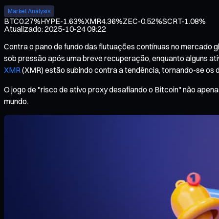
Market Analysis
BTC
0.27%
HYPE
-1.63%
XMR
4.36%
ZEC
-0.52%
SCRT
-1.08%
Atualizado
:
2025-10-24 09:22
Contra o pano de fundo das flutuações contínuas no mercado gl
sob pressão após uma breve recuperação, enquanto alguns ativo
XMR
(XMR) estão subindo contra a tendência, tornando-se os
O jogo de "risco de ativo proxy desafiando o Bitcoin" não ap
mundo.