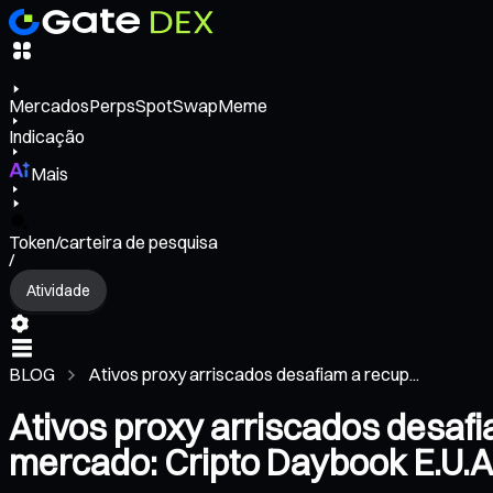
Mercados
Perps
Spot
Swap
Meme
Indicação
Mais
Token/carteira de pesquisa
/
Atividade
BLOG
Ativos proxy arriscados desafiam a recup...
Ativos proxy arriscados desaf
mercado: Cripto Daybook E.U.