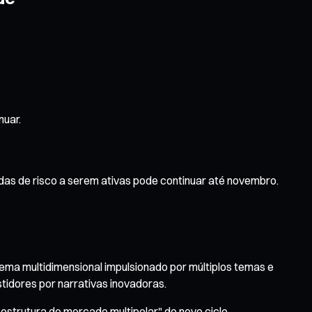
nuar.
edas de risco a serem ativas pode continuar até novembro.
ema multidimensional impulsionado por múltiplos temas e
stidores por narrativas inovadoras.
estrutura de mercado multipolar" do novo ciclo.