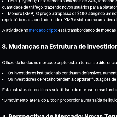
HYPE (HyperFi): Esta semana subiu mais de 24%, tornando-
quantidade de tráfego, trazendo novos usuários para a platafo
Monero (XMR): O preço ultrapassa os $190, atingindo um n
regulatório mais apertado, onde o XMR é visto como um ativo al
A atividade no
mercado cripto
está transbordando de moedas t
3. Mudanças na Estrutura de Investido
O fluxo de fundos no mercado cripto está a tornar-se diferenci
Os investidores institucionais continuam defensivos, aument
Os investidores de retalho tendem a capturar flutuações de
Esta estrutura intensifica a volatilidade do mercado, mas tam
"O movimento lateral do Bitcoin proporciona uma saída de liquid
4. Perspectiva de Mercado: Novas Ten