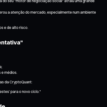
 do seu "motor de negociação social" atraiu uma grande
perou a atenção do mercado, especialmente num ambiente
 e de alto risco.
entativa"
a;
s e médios.
tas da CryptoQuant:
stes’ para o novo ciclo."
de