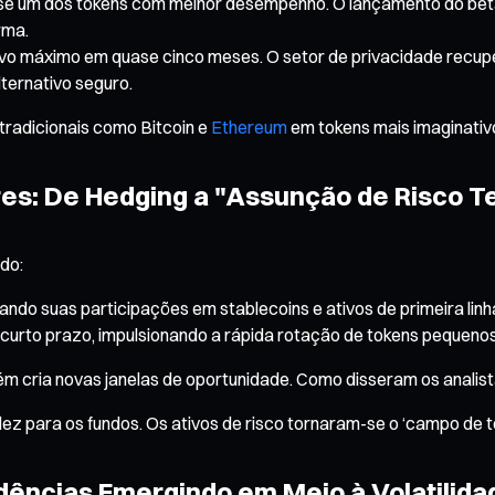
se um dos tokens com melhor desempenho. O lançamento do beta
rma.
ovo máximo em quase cinco meses. O setor de privacidade recu
ternativo seguro.
radicionais como Bitcoin e
Ethereum
em tokens mais imaginativos
res: De Hedging a "Assunção de Risco T
ado:
ando suas participações em stablecoins e ativos de primeira linh
 curto prazo, impulsionando a rápida rotação de tokens pequeno
bém cria novas janelas de oportunidade. Como disseram os analis
ez para os fundos. Os ativos de risco tornaram-se o ‘campo de te
dências Emergindo em Meio à Volatilida