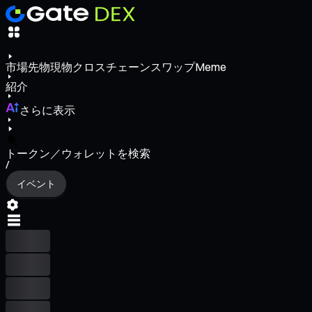
市場
先物
現物
クロスチェーンスワップ
Meme
紹介
さらに表示
トークン／ウォレットを検索
/
イベント