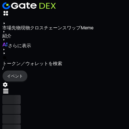
市場
先物
現物
クロスチェーンスワップ
Meme
紹介
さらに表示
トークン／ウォレットを検索
/
イベント