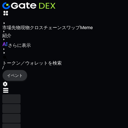
市場
先物
現物
クロスチェーンスワップ
Meme
紹介
さらに表示
トークン／ウォレットを検索
/
イベント