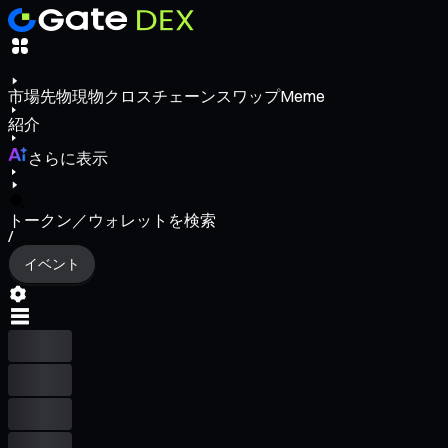
市場
先物
現物
クロスチェーンスワップ
Meme
紹介
さらに表示
トークン／ウォレットを検索
/
イベント