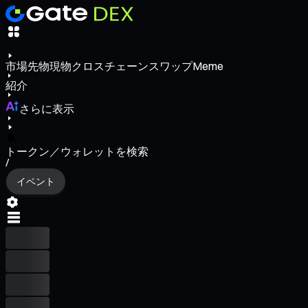
市場
先物
現物
クロスチェーンスワップ
Meme
紹介
さらに表示
トークン／ウォレットを検索
/
イベント