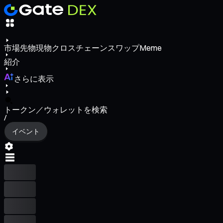
市場
先物
現物
クロスチェーンスワップ
Meme
紹介
さらに表示
トークン／ウォレットを検索
/
イベント