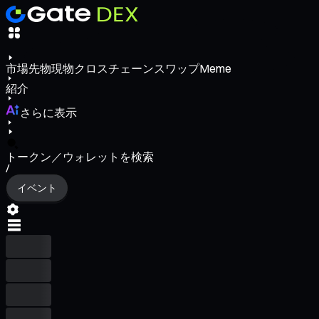
市場
先物
現物
クロスチェーンスワップ
Meme
紹介
さらに表示
トークン／ウォレットを検索
/
イベント