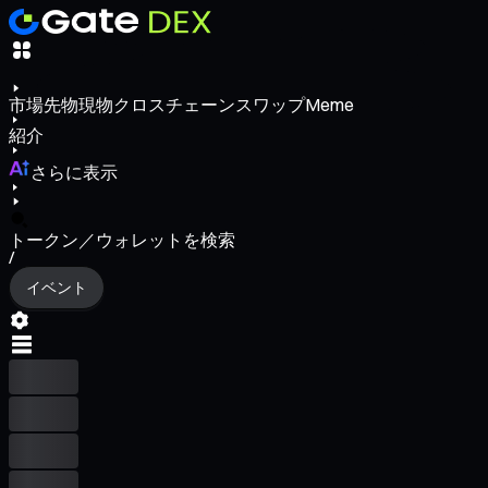
市場
先物
現物
クロスチェーンスワップ
Meme
紹介
さらに表示
トークン／ウォレットを検索
/
イベント