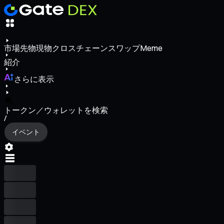
市場
先物
現物
クロスチェーンスワップ
Meme
紹介
さらに表示
トークン／ウォレットを検索
/
イベント