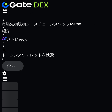
市場
先物
現物
クロスチェーンスワップ
Meme
紹介
さらに表示
トークン／ウォレットを検索
/
イベント