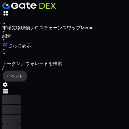
市場
先物
現物
クロスチェーンスワップ
Meme
紹介
さらに表示
トークン／ウォレットを検索
/
イベント