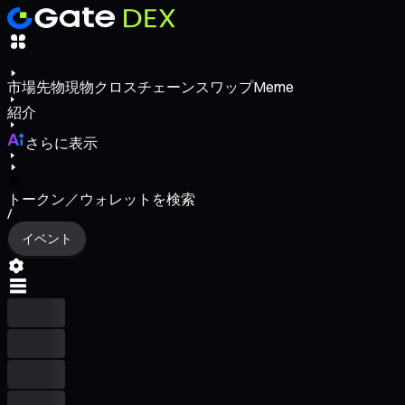
市場
先物
現物
クロスチェーンスワップ
Meme
紹介
さらに表示
トークン／ウォレットを検索
/
イベント