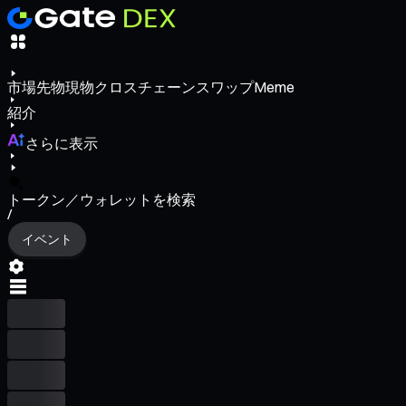
市場
先物
現物
クロスチェーンスワップ
Meme
紹介
さらに表示
トークン／ウォレットを検索
/
イベント