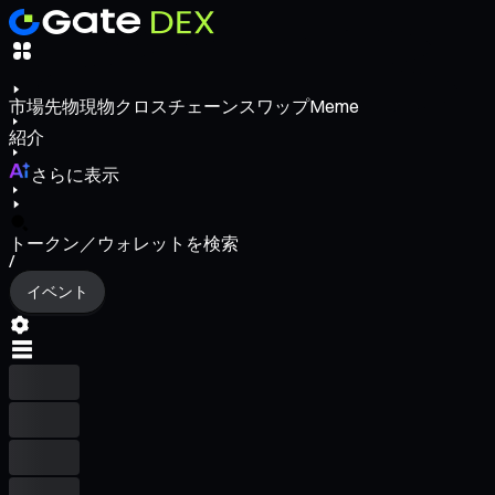
市場
先物
現物
クロスチェーンスワップ
Meme
紹介
さらに表示
トークン／ウォレットを検索
/
イベント