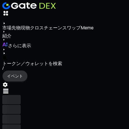
市場
先物
現物
クロスチェーンスワップ
Meme
紹介
さらに表示
トークン／ウォレットを検索
/
イベント