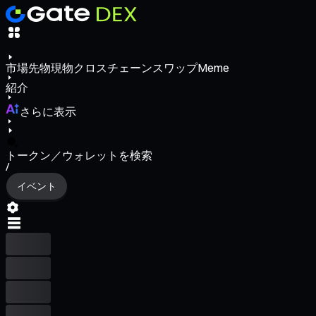
市場
先物
現物
クロスチェーンスワップ
Meme
紹介
さらに表示
トークン／ウォレットを検索
/
イベント