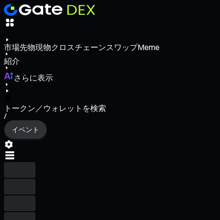
市場
先物
現物
クロスチェーンスワップ
Meme
紹介
さらに表示
トークン／ウォレットを検索
/
イベント