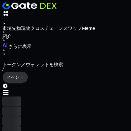
市場
先物
現物
クロスチェーンスワップ
Meme
紹介
さらに表示
トークン／ウォレットを検索
/
イベント