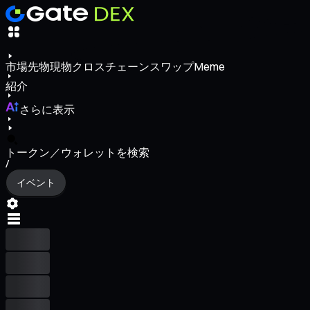
市場
先物
現物
クロスチェーンスワップ
Meme
紹介
さらに表示
トークン／ウォレットを検索
/
イベント