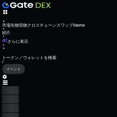
市場
先物
現物
クロスチェーンスワップ
Meme
紹介
さらに表示
トークン／ウォレットを検索
/
イベント