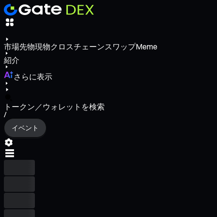
市場
先物
現物
クロスチェーンスワップ
Meme
紹介
さらに表示
トークン／ウォレットを検索
/
イベント