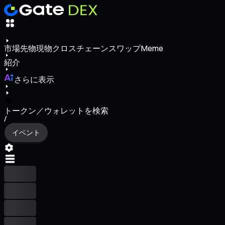
市場
先物
現物
クロスチェーンスワップ
Meme
紹介
さらに表示
トークン／ウォレットを検索
/
イベント