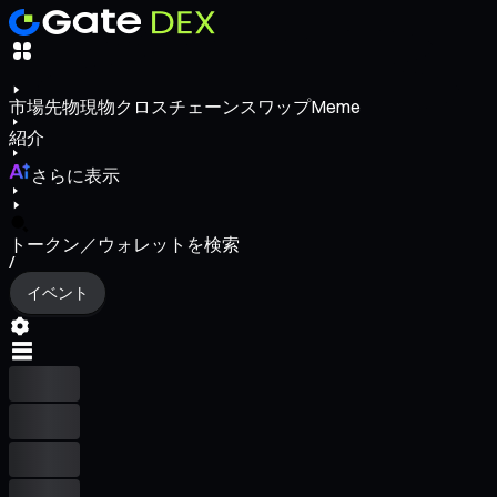
市場
先物
現物
クロスチェーンスワップ
Meme
紹介
さらに表示
トークン／ウォレットを検索
/
イベント