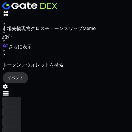
市場
先物
現物
クロスチェーンスワップ
Meme
紹介
さらに表示
トークン／ウォレットを検索
/
イベント