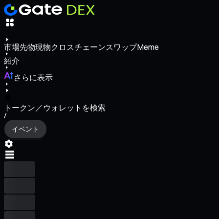
市場
先物
現物
クロスチェーンスワップ
Meme
紹介
さらに表示
トークン／ウォレットを検索
/
イベント