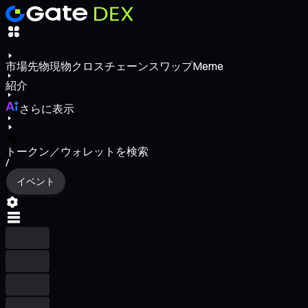
市場
先物
現物
クロスチェーンスワップ
Meme
紹介
さらに表示
トークン／ウォレットを検索
/
イベント