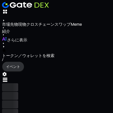
市場
先物
現物
クロスチェーンスワップ
Meme
紹介
さらに表示
トークン／ウォレットを検索
/
イベント