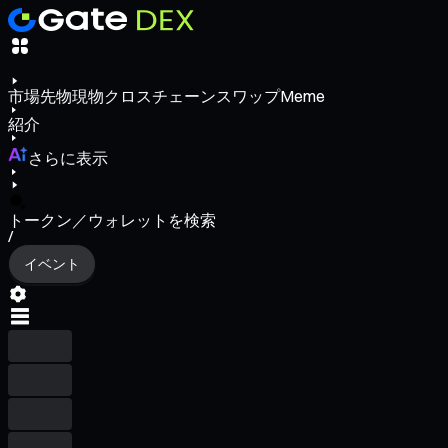
市場
先物
現物
クロスチェーンスワップ
Meme
紹介
さらに表示
トークン／ウォレットを検索
/
イベント