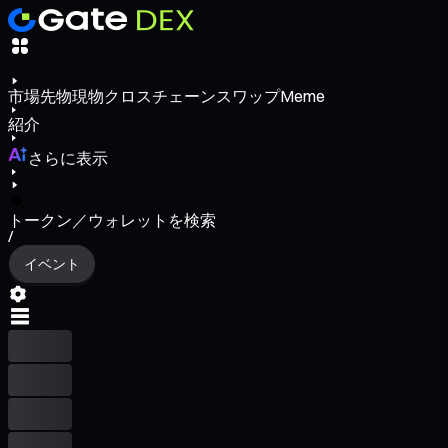
市場
先物
現物
クロスチェーンスワップ
Meme
紹介
さらに表示
トークン／ウォレットを検索
/
イベント