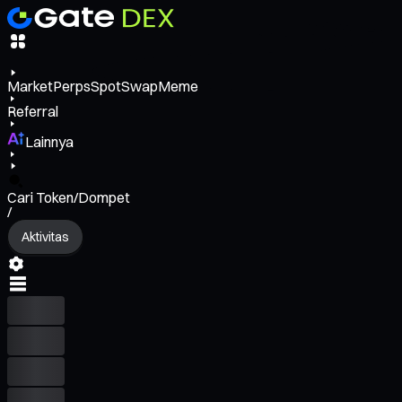
Market
Perps
Spot
Swap
Meme
Referral
Lainnya
Cari Token/Dompet
/
Aktivitas