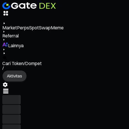
Market
Perps
Spot
Swap
Meme
Referral
Lainnya
Cari Token/Dompet
/
Aktivitas