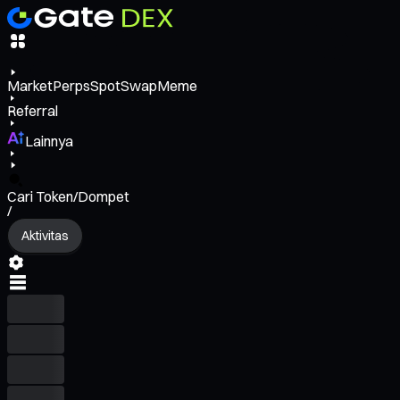
Market
Perps
Spot
Swap
Meme
Referral
Lainnya
Cari Token/Dompet
/
Aktivitas