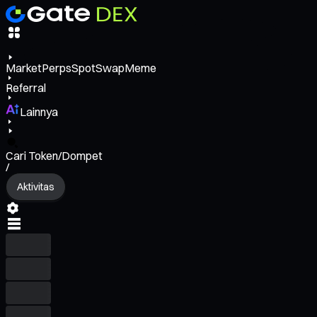
Market
Perps
Spot
Swap
Meme
Referral
Lainnya
Cari Token/Dompet
/
Aktivitas