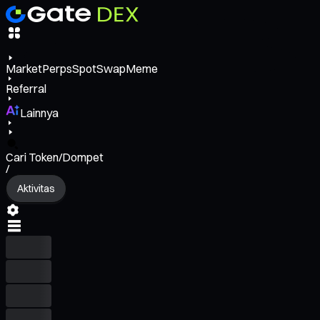
Market
Perps
Spot
Swap
Meme
Referral
Lainnya
Cari Token/Dompet
/
Aktivitas