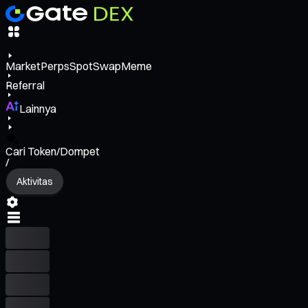
Market
Perps
Spot
Swap
Meme
Referral
Lainnya
Cari Token/Dompet
/
Aktivitas