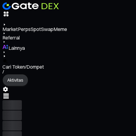
Market
Perps
Spot
Swap
Meme
Referral
Lainnya
Cari Token/Dompet
/
Aktivitas