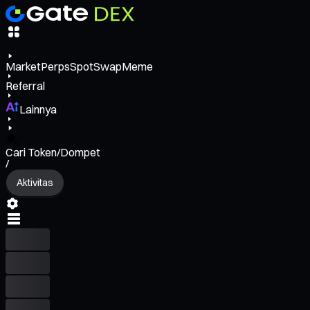
Market
Perps
Spot
Swap
Meme
Referral
Lainnya
Cari Token/Dompet
/
Aktivitas