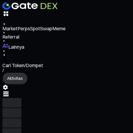
Market
Perps
Spot
Swap
Meme
Referral
Lainnya
Cari Token/Dompet
/
Aktivitas