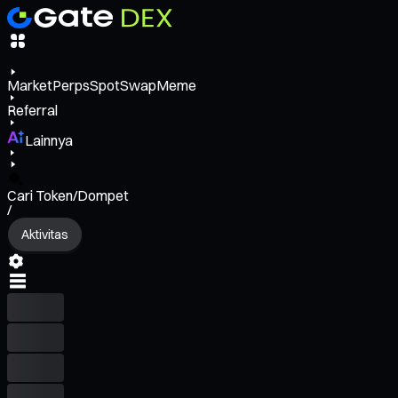
Market
Perps
Spot
Swap
Meme
Referral
Lainnya
Cari Token/Dompet
/
Aktivitas