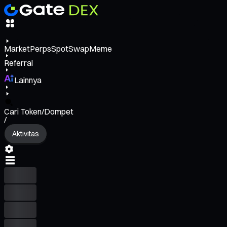
Market
Perps
Spot
Swap
Meme
Referral
Lainnya
Cari Token/Dompet
/
Aktivitas