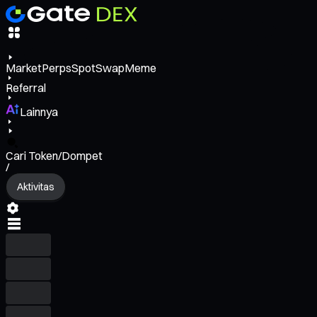
Market
Perps
Spot
Swap
Meme
Referral
Lainnya
Cari Token/Dompet
/
Aktivitas