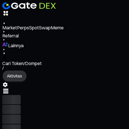
Market
Perps
Spot
Swap
Meme
Referral
Lainnya
Cari Token/Dompet
/
Aktivitas