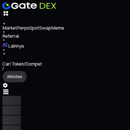
Market
Perps
Spot
Swap
Meme
Referral
Lainnya
Cari Token/Dompet
/
Aktivitas