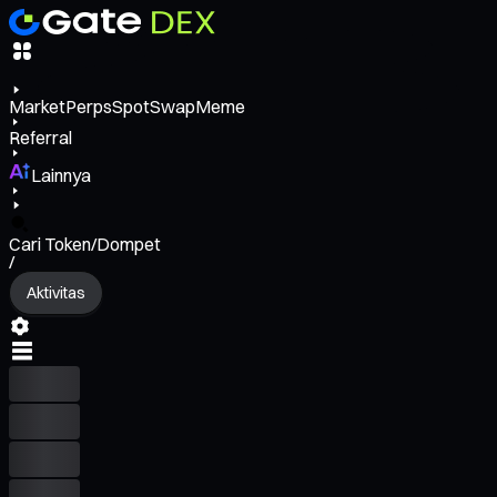
Market
Perps
Spot
Swap
Meme
Referral
Lainnya
Cari Token/Dompet
/
Aktivitas